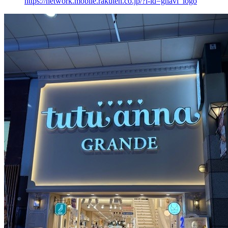
https://network.mobile.rakuten.co.jp/?l-id=gnavi_logo