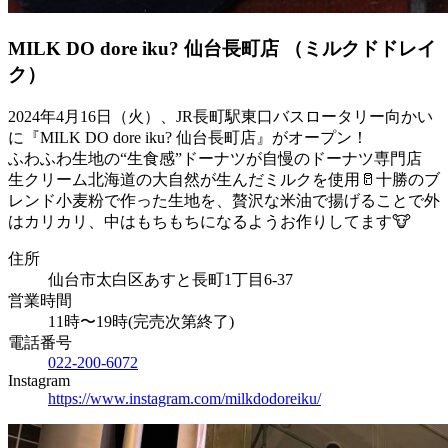
MILK DO dore iku? 仙台長町店 （ミルクドドレイ
ク）
2024年4月16日（火）、JR長町駅東口バスロータリー向かい
に『MILK DO dore iku? 仙台長町店』がオープン！
ふわふわ生地の“生食感”ドーナツが自慢のドーナツ専門店
生クリーム北海道の大自然が生んだミルクを使用🥛十勝のブ
レンド小麦粉で作った生地を、贅沢な米油で揚げることで外
はカリカリ、中はもちもちになるようお作りしてます🐮
住所
仙台市太白区あすと長町1丁目6-37
営業時間
11時〜19時(完売次第終了)
電話番号
022-200-6072
Instagram
https://www.instagram.com/milkdodoreiku/