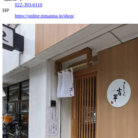
022-393-6110
HP
https://online.tutuanna.jp/shop/