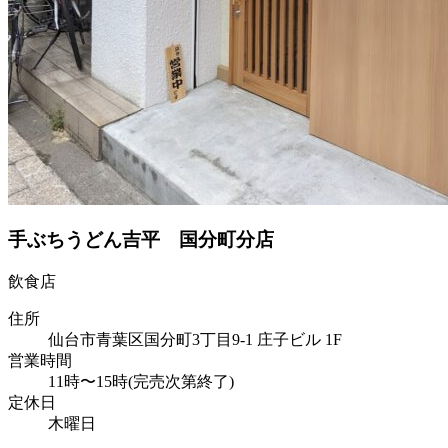
手ぶちうどん吉平 国分町分店
飲食店
住所
仙台市青葉区国分町3丁目9-1 庄子ビル 1F
営業時間
11時〜15時(完売次第終了)
定休日
木曜日