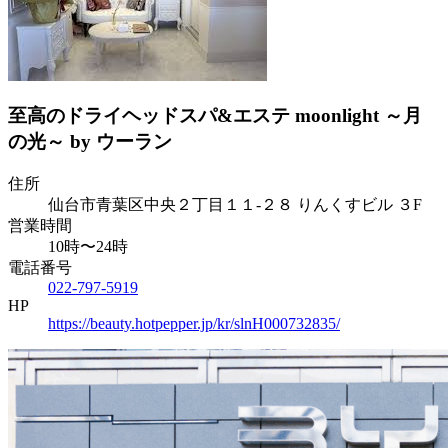
至高のドライヘッドスパ&エステ moonlight ～月
の光～ by ウーラン
住所
仙台市青葉区中央２丁目１１-２８ りんくすビル ３F
営業時間
10時〜24時
電話番号
022-797-5919
HP
https://beauty.hotpepper.jp/kr/slnH000732835/