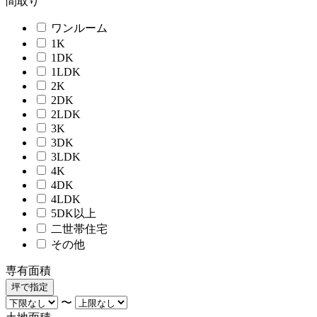
間取り
ワンルーム
1K
1DK
1LDK
2K
2DK
2LDK
3K
3DK
3LDK
4K
4DK
4LDK
5DK以上
二世帯住宅
その他
専有面積
坪で指定
〜