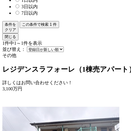
1日以内
3日以内
7日以内
条件を
この条件で検索
1
件
クリア
閉じる
1件中1～1件を表示
並び替え：
その他
レジデンスラフォーレ（1棟売アパート
詳しくはお問い合わせください！
3,100
万
円