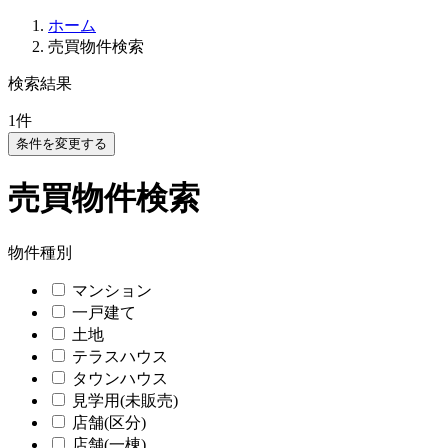
ホーム
売買物件検索
検索結果
1
件
条件を変更する
売買物件検索
物件種別
マンション
一戸建て
土地
テラスハウス
タウンハウス
見学用(未販売)
店舗(区分)
店舗(一棟)