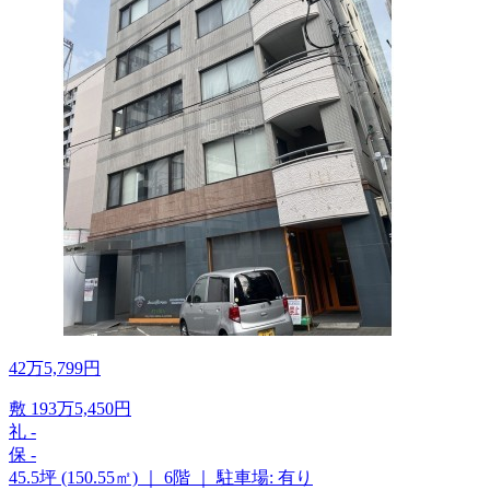
42
万
5,799
円
敷
193
万
5,450
円
礼
-
保
-
45.5坪 (150.55㎡)
｜
6階
｜
駐車場: 有り