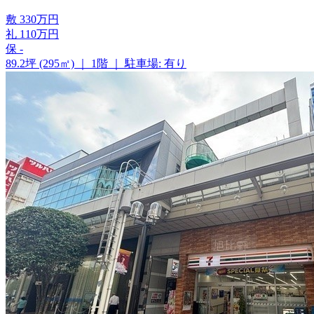
敷
330
万
円
礼
110
万
円
保
-
89.2坪 (295㎡)
｜
1階
｜
駐車場: 有り