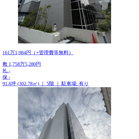
161
万
1,984
円
（+管理費等
無料
）
敷
1,758
万
5,280
円
礼
-
保
-
91.6坪 (302.78㎡)
｜
5階
｜
駐車場: 有り