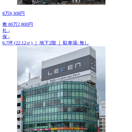
8
万
8,308
円
敷
80
万
2,800
円
礼
-
保
-
6.7坪 (22.12㎡)
｜
地下2階
｜
駐車場: 無し