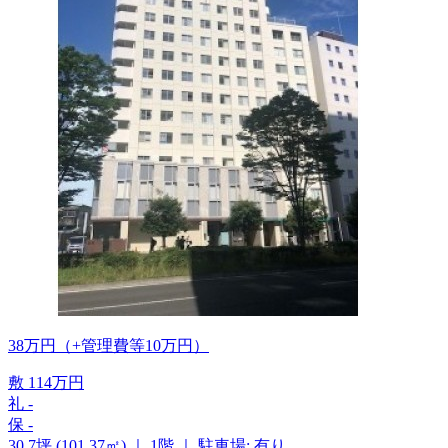
38
万
円
（+管理費等
10
万
円
）
敷
114
万
円
礼
-
保
-
30.7坪 (101.37㎡)
｜
1階
｜
駐車場: 有り