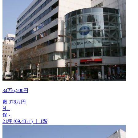
34
万
6,500
円
敷
378
万
円
礼
-
保
-
21坪 (69.43㎡)
｜
1階