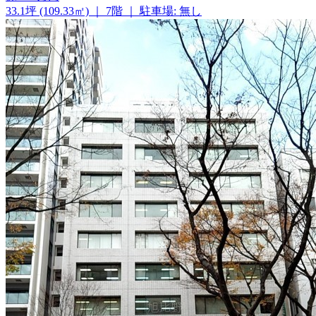
33.1坪 (109.33㎡)
｜
7階
｜
駐車場: 無し