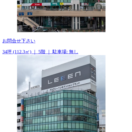
お問合せ下さい
34坪 (112.3㎡)
｜
5階
｜
駐車場: 無し