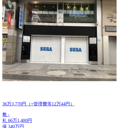
36
万
3,770
円
（+管理費等
12
万
44
円
）
敷
-
礼
66
万
1,400
円
保
340
万
円