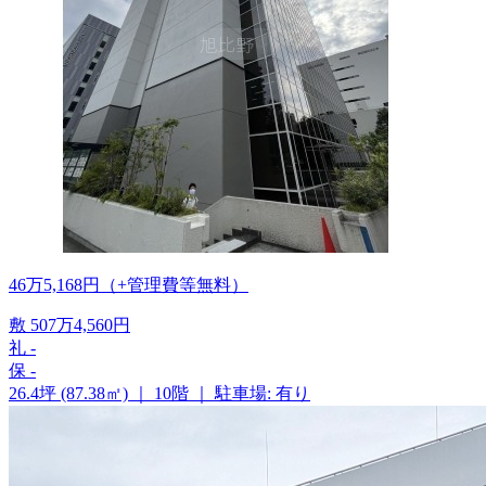
46
万
5,168
円
（+管理費等
無料
）
敷
507
万
4,560
円
礼
-
保
-
26.4坪 (87.38㎡)
｜
10階
｜
駐車場: 有り