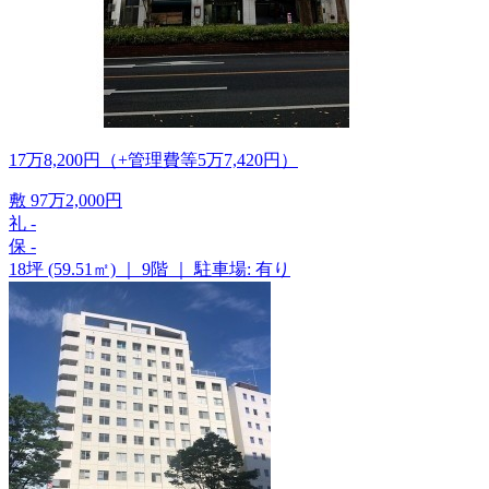
17
万
8,200
円
（+管理費等
5
万
7,420
円
）
敷
97
万
2,000
円
礼
-
保
-
18坪 (59.51㎡)
｜
9階
｜
駐車場: 有り